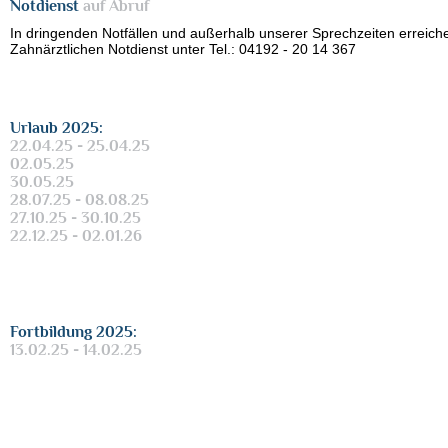
Notdienst
auf Abruf
In dringenden Notfällen und außerhalb unserer Sprechzeiten erreich
Zahnärztlichen Notdienst unter Tel.: 04192 - 20 14 367
Urlaub 2025:
22.04.25 - 25.04.25
02.05.25
30.05.25
28.07.25 - 08.08.25
27.10.25 - 30.10.25
22.12.25 - 02.01.26
Fortbildung 2025:
13.02.25 - 14.02.25