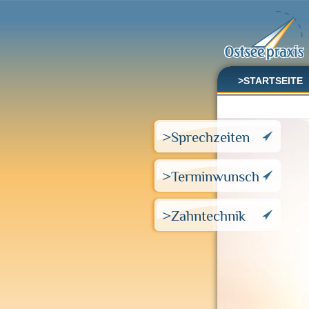
>STARTSEITE
Direktdurchwahl
041 92 - 32 
>Sprechzeiten
>Terminwunsch
>Zahntechnik